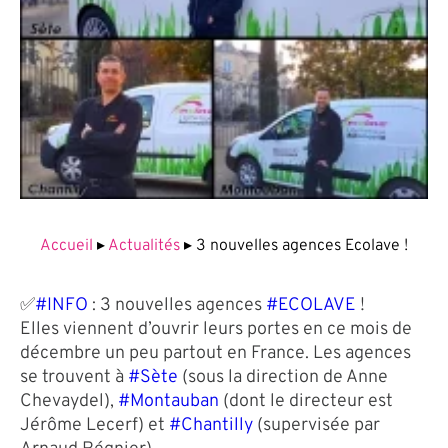
Accueil
▸
Actualités
▸
3 nouvelles agences Ecolave !
✅
#INFO
: 3 nouvelles agences
#ECOLAVE
!
Elles viennent d’ouvrir leurs portes en ce mois de
décembre un peu partout en France. Les agences
se trouvent à
#Sète
(sous la direction de Anne
Chevaydel),
#Montauban
(dont le directeur est
Jérôme Lecerf) et
#Chantilly
(supervisée par