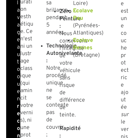
urati
sa
l
Loire)
e
on
brillance
a
Ecolave
est
Zéro
esth
pendant
v
Pau
un
Peinture
étiqu
5
a
(Pyrénées-
e
:
e. Ce
années.
g
Atlantiques)
co
Nous
n'est
e
Ecolave
uc
conservons
Technologie
ni un
a
Rennes
he
l'intégrité
Autonivelante
lustr
u
(Bretagne)
pr
de
:
age
t
ot
votre
Notre
class
o
ect
véhicule
procédé
ique
o
ric
sans
unique
(qui
u
e
risque
ne
amin
e
ajo
de
se
cit
n
ut
différence
contente
votre
r
ée
de
pas
verni
e
sur
teinte.
de
s), ni
c
le
couvrir
une
Rapidité
o
ver
;
prot
:
n
nis