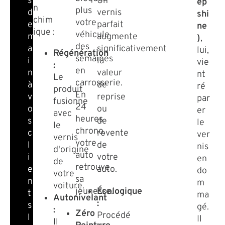
Un
s
ep
n
plus
vernis
d
shi
chim
votre
parfait
e
ne
ique :
véhicule
augmente
m
)
,
des
significativement
a
lui,
Régénération
semaines
la
i
vie
:
en
valeur
n
nt
Le
carrosserie.
de
à
ré
produit
En
reprise
v
par
fusionne
24
ou
o
er
avec
heures
de
s
le
le
chrono,
revente
c
ver
vernis
votre
de
l
nis
d'origine
auto
votre
i
en
de
retrouve
auto.
e
do
votre
sa
n
m
voiture.
jeunesse.
Écologique
t
ma
Autonivelant
:
s
gé.
:
Zéro
Procédé
l
Il
Il