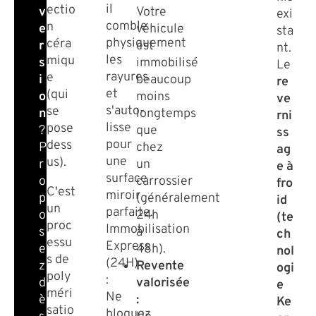
il
ectio
Votre
v
exi
comble
n
véhicule
e
sta
physiquement
céra
est
r
nt.
les
miqu
immobilisé
s
Le
rayures
e
beaucoup
i
re
et
(qui
moins
o
ve
s'auto-
se
longtemps
n
rni
lisse
pose
que
?
ss
pour
dess
chez
P
ag
une
us).
un
r
e à
surface
carrossier
o
fro
C'est
miroir
(généralement
p
id
un
parfaite.
24h
o
(te
proc
Immobilisation
à
s
ch
essu
Express
48h).
e
nol
s de
(24H)
Revente
z
ogi
poly
:
valorisée
d
e
méri
Ne
:
è
Ke
satio
bloquez