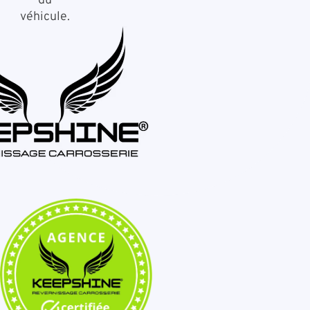
du
véhicule.