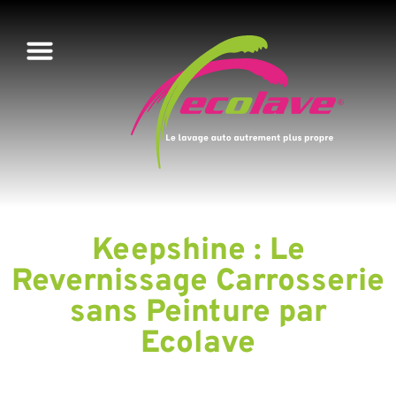
Keepshine : Le
Revernissage Carrosserie
sans Peinture par
Ecolave