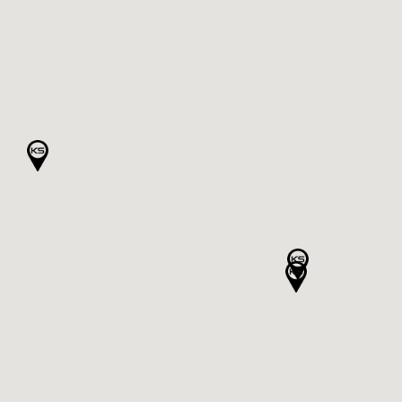
Clément SONNET - Sarl CS Services
1 Rue de la Motte
35770 Vern-sur-Seiche, Bretagne
France
Plus d'infos
317.5 km
Itinéraire
Pau
Goran DUKIC - Sarl Dg Net'auto
95 Boulevard de l'Europe
64230 LESCAR, Nouvelle-Aquitaine
France
Plus d'infos
480.7 km
Itinéraire