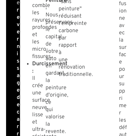
Peinture
"sans
e
fus
comble
:
peinture"
r
ion
les
Nous
réduisant
e
ne
rayures
préservons
l'empreinte
v
av
profondes
le
carbone
e
ec
et
capital
par
r
la
les
de
rapport
n
sur
micro-
votre
à
i
fac
fissures.
auto
une
s
e
Durcissement
en
rénovation
s
po
:
gardant
traditionnelle.
a
ur
Il
la
g
su
crée
peinture
e
pp
une
d'origine,
d
ri
surface
ce
e
me
neuve,
qui
c
r
lisse
valorise
a
les
et
la
r
déf
ultra-
revente.
r
aut