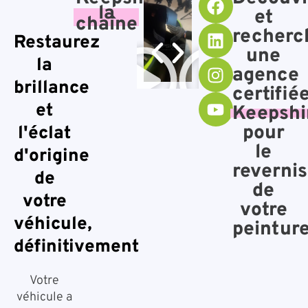
la
et
chaîne
recherc
Restaurez
une
la
agence
brillance
certifié
et
Keepshi
pour
l'éclat
le
d'origine
reverni
de
de
votre
votre
véhicule,
peintur
définitivement
Votre
véhicule a