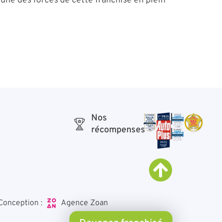
 l’une des forces de cette franchise en plein
Nos
récompenses
Agence Zoan