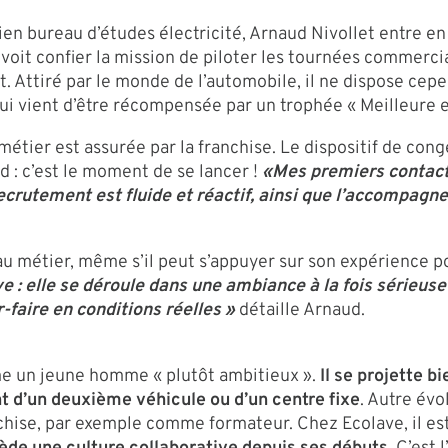
ien bureau d’études électricité, Arnaud Nivollet entre
 voit confier la mission de piloter les tournées commercia
at. Attiré par le monde de l’automobile, il ne dispose ce
qui vient d’être récompensée par un trophée « Meilleure
métier est assurée par la franchise. Le dispositif de con
: c’est le moment de se lancer !
«Mes premiers contacts
crutement est fluide et réactif, ainsi que l’accompagne
au métier, même s’il peut s’appuyer sur son expérience po
 : elle se déroule dans une ambiance à la fois sérieuse 
r-faire en conditions réelles »
détaille Arnaud.
mme un jeune homme « plutôt ambitieux ».
Il se projette b
t d’un deuxième véhicule ou d’un centre fixe
. Autre évo
nchise, par exemple comme formateur. Chez Ecolave, il est