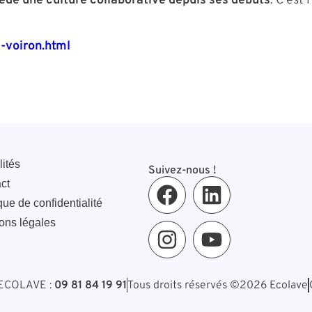
ède une culture collaborative depuis ses débuts
. C’est
-voiron.html
lités
Suivez-nous !
ct
que de confidentialité
ons légales
ECOLAVE :
09 81 84 19 91
Tous droits réservés ©2026 Ecolave