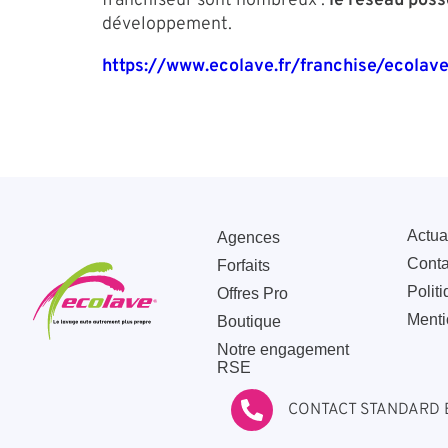
franchiseur sont nombreux :
le réseau poss
développement.
https://www.ecolave.fr/franchise/ecolave
Actua
Agences
Conta
Forfaits
Politi
Offres Pro
Menti
Boutique
Notre engagement
RSE
CONTACT STANDARD 