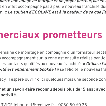
apporte une image de marque et un projet porteur, clé 
t en effet accompagné pas à pas le nouveau franchisé du
on.
« Le soutien d’ECOLAVE est à la hauteur de ce que j
erciaux prometteurs
 semaine de monitage en compagnie d’un formateur secteur
accompagnement sur la zone est ensuite réalisé par Jor
s contacts qualifiés au nouveau franchisé.
« Grâce à l
té est entièrement bookée ! »
se félicite le nouveau fr
ecy, il espère ouvrir d’ici quelques mois une seconde zo
 et un savoir-faire reconnu depuis plus de 15 ans : 
 activité.
SERVICE
lebourget@ecolave.fr
– 07 80 80 60 38