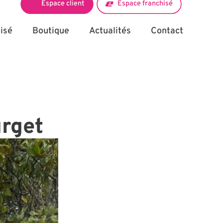
Espace client
Espace franchisé
isé
Boutique
Actualités
Contact
urget