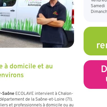
Vendred
Samedi
Dimanc
re
 à domicile et au
D
environs
r-Saône
ECOLAVE intervient à Chalon-
département de la Saône-et-Loire (71).
iers et professionnels à domicile ou au