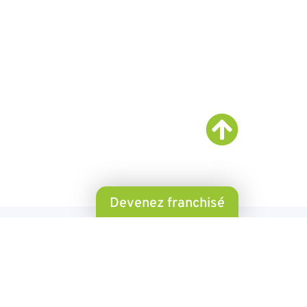
Devenez franchisé
Nos
récompenses