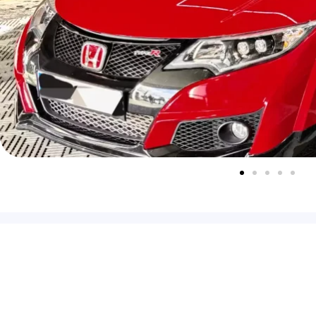
Actua
Agences
Conta
Forfaits
Politi
Offres Pro
Menti
Boutique