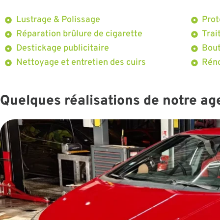
Lustrage & Polissage
Prot
Réparation brûlure de cigarette
Trai
Destickage publicitaire
Bout
Nettoyage et entretien des cuirs
Réno
Quelques réalisations de notre a