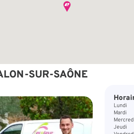
ALON-SUR-SAÔNE
Horai
Lundi
Mardi
Mercred
Jeudi