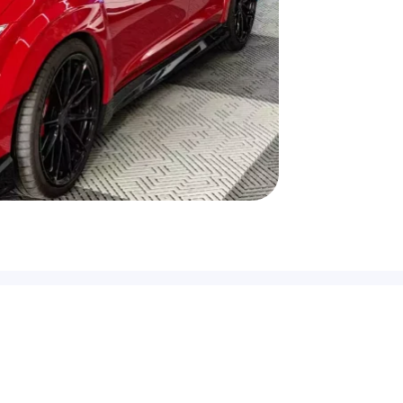
lités
Suivez-nous !
ct
que de confidentialité
ons légales