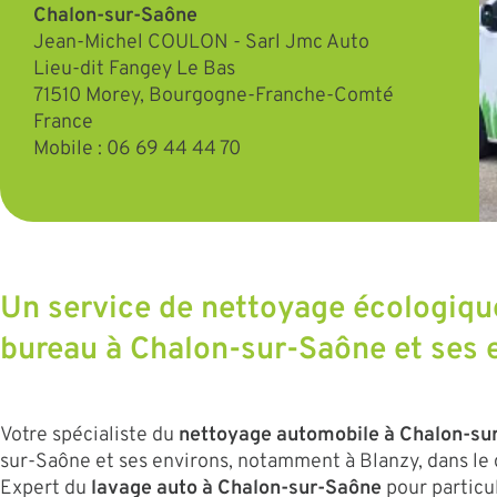
Chalon-sur-Saône
Jean-Michel COULON - Sarl Jmc Auto
Lieu-dit Fangey Le Bas
71510
Morey,
Bourgogne-Franche-Comté
France
Mobile :
06 69 44 44 70
Un service de nettoyage écologique
bureau à Chalon-sur-Saône et ses 
Votre spécialiste du
nettoyage automobile à Chalon-su
sur-Saône et ses environs, notamment à Blanzy, dans le 
Expert du
lavage auto à Chalon-sur-Saône
pour particul