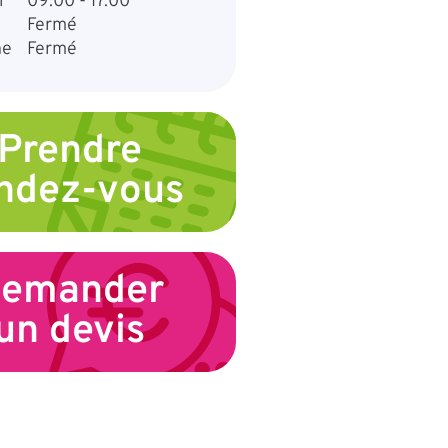
i
09:00 - 17:00
Fermé
he
Fermé
Prendre
ndez-vous
emander
un devis