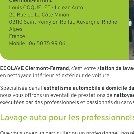
Clermont-Ferrand
Louis COQUELET - Lclean Auto
20 Rue de La Côte Minon
03110
Saint Remy En Rollat,
Auvergne-Rhône-
Alpes
France
Mobile :
06 50 75 99 06
ECOLAVE Clermont-Ferrand
, c’est votre s
tation de lava
en nettoyage intérieur et extérieur de voiture.
Spécialisée dans l’
esthétisme automobile à domicile dan
nous vous offrons un éventail de prestations de
nettoya
exécutées par des professionnels et passionnés du carw
Lavage auto pour les professionnels
Que vous soyez un particulier ou un professionnel, pos