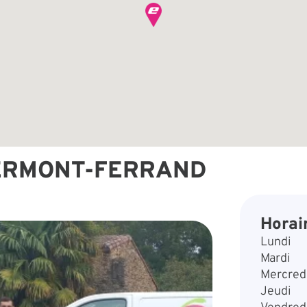
LERMONT-FERRAND
Horai
Lundi
Mardi
Mercred
Jeudi