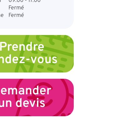
i
09:00 - 17:00
Fermé
he
Fermé
Prendre
ndez-vous
emander
un devis