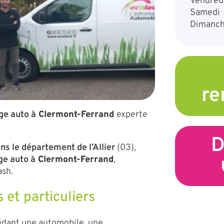
Vendred
Samedi
Dimanc
re
ge auto à
Clermont-Ferrand
experte
D
s le département de l’Allier
(03),
ge auto à
Clermont-Ferrand
,
ash.
 et particuliers
sédant une automobile, une