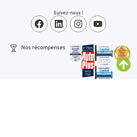
Suivez-nous !
Nos récompenses
CONTACT STANDARD ECOLAVE :
09 81 84 19 91
Tous droits réservés ©2026 Ecolave